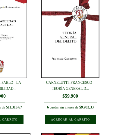
 PABLO - LA
CARNELUTTI, FRANCESCO -
ILIDAD...
TEORÍA GENERAL D...
900
$59.900
és de
$11.316,67
6
cuotas sin interés de
$9.983,33