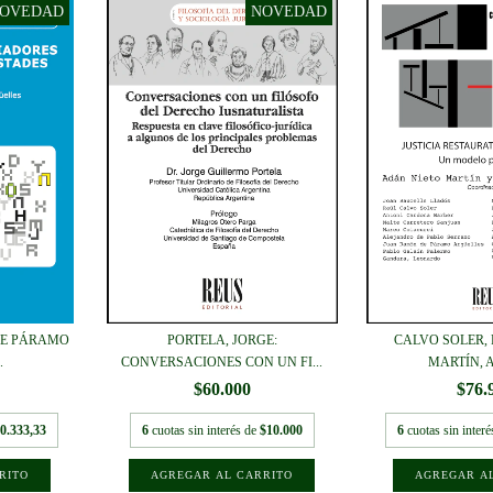
 DE PÁRAMO
PORTELA, JORGE:
CALVO SOLER, 
.
CONVERSACIONES CON UN FI...
MARTÍN, A
$60.000
$76.
0.333,33
6
cuotas sin interés de
$10.000
6
cuotas sin inter