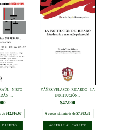
RAÚL - NIETO
YÁÑEZ VELASCO, RICARDO - LA
DÁN -...
INSTITUCIÓN...
900
$47.900
és de
$12.816,67
6
cuotas sin interés de
$7.983,33