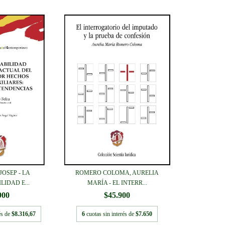
JOSEP - LA
ROMERO COLOMA, AURELIA
IDAD E...
MARÍA - EL INTERR...
900
$45.900
és de
$8.316,67
6
cuotas sin interés de
$7.650