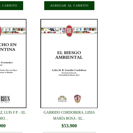
 LUIS F.P. - EL
GARRIDO CORDOBERA, LIDIA
O...
MARÍA ROSA - EL...
900
$53.900