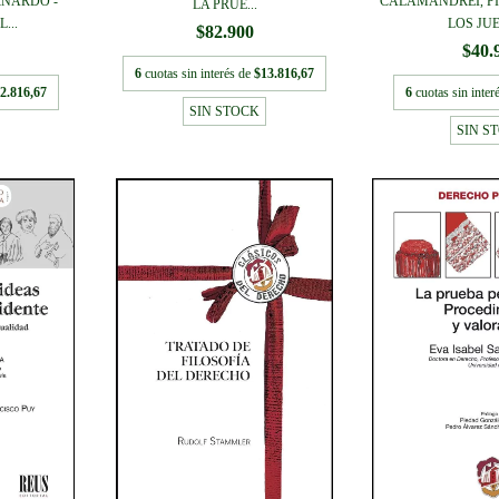
RNARDO -
CALAMANDREI, PI
LA PRUE...
...
LOS JUE
$82.900
$40.
6
cuotas sin interés de
$13.816,67
2.816,67
6
cuotas sin inter
SIN STOCK
SIN S