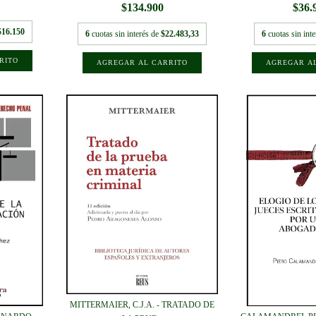
$134.900
$36.
$16.150
6
cuotas sin interés de
$22.483,33
6
cuotas sin int
MITTERMAIER, C.J.A. - TRATADO DE