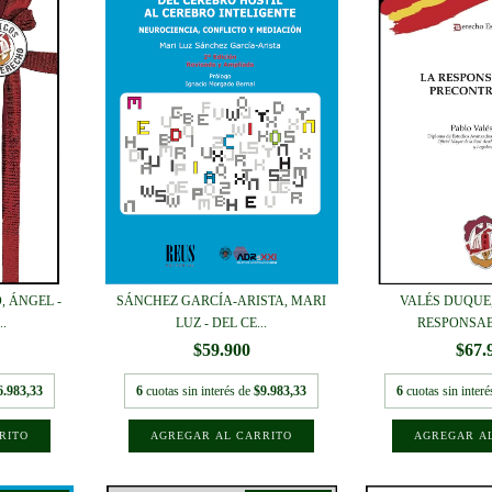
, ÁNGEL -
SÁNCHEZ GARCÍA-ARISTA, MARI
VALÉS DUQUE,
..
LUZ - DEL CE...
RESPONSAB
$59.900
$67.
6.983,33
6
cuotas sin interés de
$9.983,33
6
cuotas sin inter