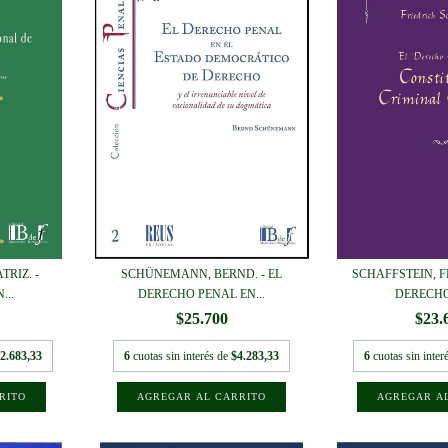
TRIZ. -
SCHÜNEMANN, BERND. - EL
SCHAFFSTEIN, FR
...
DERECHO PENAL EN...
DERECHO 
$25.700
$23.
2.683,33
6
cuotas sin interés de
$4.283,33
6
cuotas sin inter