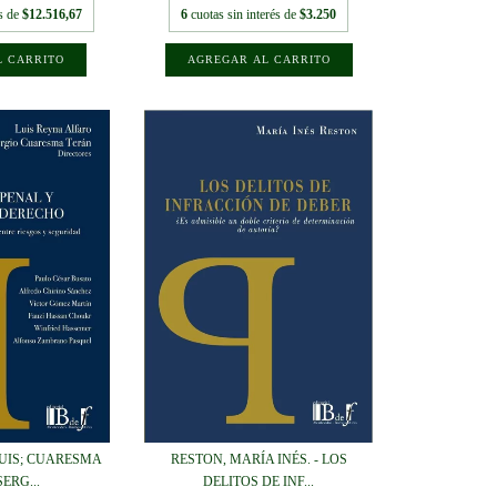
és de
$12.516,67
6
cuotas sin interés de
$3.250
LUIS; CUARESMA
RESTON, MARÍA INÉS. - LOS
ERG...
DELITOS DE INF...