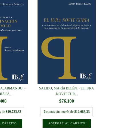
A, ARMANDO. -
SALIDO, MARÍA BELÉN. - EL IURA
A PA...
NOVIT CUR...
.400
$76.100
és de
$19.733,33
6
cuotas sin interés de
$12.683,33