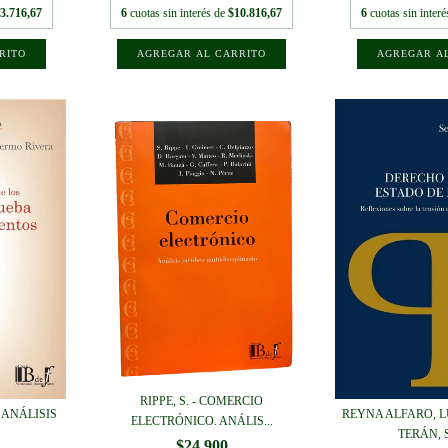
3.716,67
6
cuotas sin interés de
$10.816,67
6
cuotas sin inter
RIPPE, S. - COMERCIO
 ANÁLISIS
REYNA ALFARO, 
ELECTRÓNICO. ANÁLIS...
.
TERÁN, S
$24.900