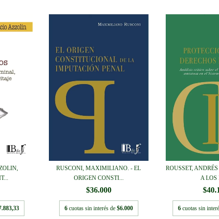
ZOLIN,
RUSCONI, MAXIMILIANO. - EL
ROUSSET, ANDRÉS 
...
ORIGEN CONSTI...
A LOS 
$36.000
$40.
7.883,33
6
cuotas sin interés de
$6.000
6
cuotas sin inter