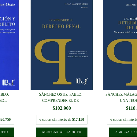
BLO. -
SÁNCHEZ OSTIZ, PABLO. -
SÁNCHEZ MÁLAG
O...
COMPRENDER EL DE...
UNA TEORÍ
$102.900
$118
$20.750
6
cuotas sin interés de
$17.150
6
cuotas sin inter